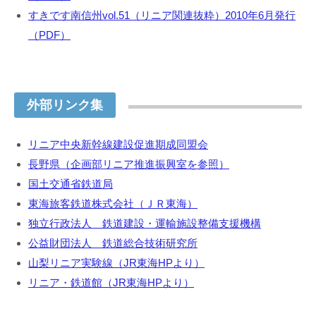
すきです南信州vol.51（リニア関連抜粋）2010年6月発行
（PDF）
外部リンク集
リニア中央新幹線建設促進期成同盟会
長野県（企画部リニア推進振興室を参照）
国土交通省鉄道局
東海旅客鉄道株式会社（ＪＲ東海）
独立行政法人 鉄道建設・運輸施設整備支援機構
公益財団法人 鉄道総合技術研究所
山梨リニア実験線（JR東海HPより）
リニア・鉄道館（JR東海HPより）