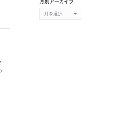
月別アーカイブ
月
別
ア
ー
カ
イ
ブ
智
め