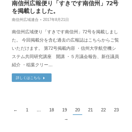
南信州広報便り「すきです南信州」72号
を掲載しました。
南信州広域連合
2017年8月21日
南信州広域便り「すきです南信州」72号を掲載しまし
た。 今回掲載分を含む過去の広報誌はこちらからご覧
いただけます。 第72号掲載内容 ・信州大学航空機シ
ステム共同研究講座 開講 ・５月議会報告、新任議員
紹介 ・稲葉クリー…
詳しくはこちら
←
1
…
18
19
20
21
22
23
→